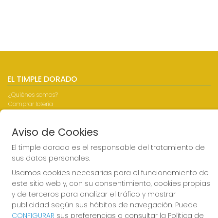
EL TIMPLE DORADO
¿Quiénes somos?
Comprar lotería
Resultados
Contacto
Aviso de Cookies
Empresas
Boletos digitales
El timple dorado es el responsable del tratamiento de
Acceso
sus datos personales.
Registro
Usamos cookies necesarias para el funcionamiento de
REDES SOCIALES
este sitio web y, con su consentimiento, cookies propias
y de terceros para analizar el tráfico y mostrar
publicidad según sus hábitos de navegación. Puede
CONFIGURAR
sus preferencias o consultar la Política de