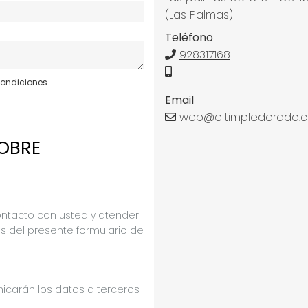
(Las Palmas)
Teléfono
928317168
condiciones.
Email
web@eltimpledorado.
OBRE
ontacto con usted y atender
vés del presente formulario de
icarán los datos a terceros