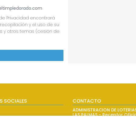
ltimpledorado.com
a de Privacidad encontrará
recopilación y el uso de su
s y otros temas (cesión de
S SOCIALES
CONTACTO
ADMINISTRACION DE LOTERIAS
LAS PALMAS - Receptor Ofici
43700
928317168
web@eltimpledorado.com