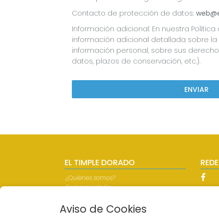
Contacto de protección de datos:
web@e
Información adicional: En nuestra Polític
información adicional detallada sobre la 
información personal, sobre sus derecho
datos, plazos de conservación, etc.).
ENVIAR
EL TIMPLE DORADO
REDE
¿Quiénes somos?
Comprar lotería
Resultados
Contacto
Aviso de Cookies
Empresas