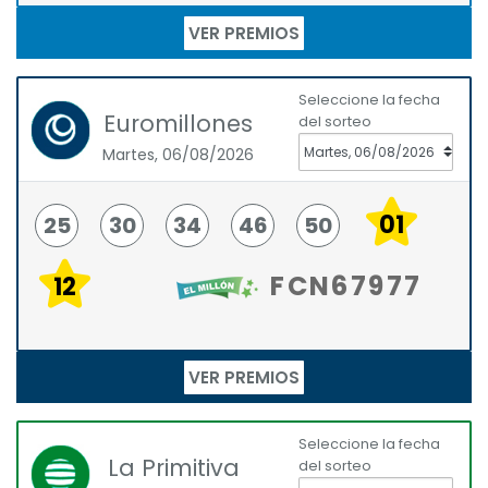
VER PREMIOS
Seleccione la fecha
Euromillones
del sorteo
Martes, 06/08/2026
01
25
30
34
46
50
FCN67977
12
VER PREMIOS
Seleccione la fecha
La Primitiva
del sorteo