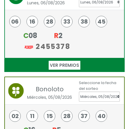
Lunes, 06/08/2026
06
16
28
33
38
45
C
08
R
2
2455378
VER PREMIOS
Seleccione la fecha
Bonoloto
del sorteo
Miércoles, 05/08/2026
02
11
15
28
37
40