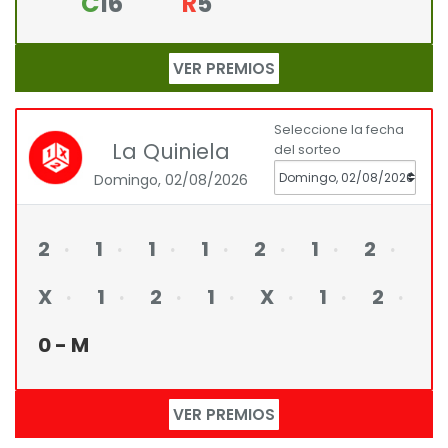
C
16
R
5
VER PREMIOS
Seleccione la fecha
La Quiniela
del sorteo
Domingo, 02/08/2026
2
1
1
1
2
1
2
X
1
2
1
X
1
2
0 - M
VER PREMIOS