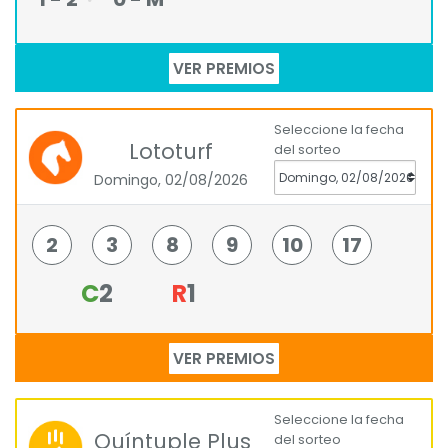
VER PREMIOS
Seleccione la fecha
Lototurf
del sorteo
Domingo, 02/08/2026
2
3
8
9
10
17
C
2
R
1
VER PREMIOS
Seleccione la fecha
Quíntuple Plus
del sorteo