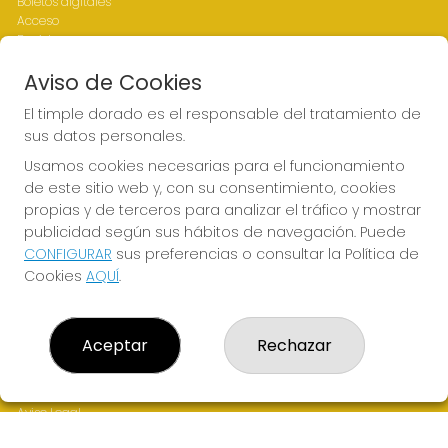
Boletos digitales
Acceso
Registro
Aviso de Cookies
REDES SOCIALES
El timple dorado es el responsable del tratamiento de
sus datos personales.
Usamos cookies necesarias para el funcionamiento
CONTACTO
de este sitio web y, con su consentimiento, cookies
ADMINISTRACION DE LOTERIAS Nº1-LAS PALMAS - Receptor
propias y de terceros para analizar el tráfico y mostrar
Oficial 43700
publicidad según sus hábitos de navegación. Puede
928317168
CONFIGURAR
sus preferencias o consultar la Política de
web@eltimpledorado.com
Cookies
AQUÍ
.
Calle Mendizábal 1 - Local 11, Las Palmas de Gran Canaria
Las palmas de Gran Canaria, 35001
(Las Palmas) España
Aceptar
Rechazar
LEGAL
Aviso Legal
Política de Privacidad