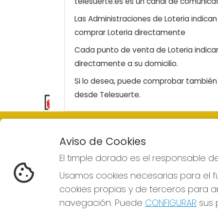
telesuerte.es es un canal de comunicaci
Las Administraciones de Loteria indica
comprar Loteria directamente
Cada punto de venta de Loteria indicar
directamente a su domicilio.
Si lo desea, puede comprobar también l
desde Telesuerte.
EL TIMPLE DORADO
REDE
Aviso de Cookies
¿Quiénes somos?
El timple dorado es el responsable d
Comprar lotería
Resultados
Usamos cookies necesarias para el fu
Contacto
cookies propias y de terceros para an
Empresas
Boletos digitales
navegación. Puede
CONFIGURAR
sus p
Acceso