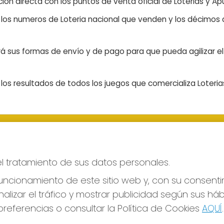
ón directa con los puntos de venta oficial de Loterias y Apu
n los numeros de Loteria nacional que venden y los décimos d
á sus formas de envío y de pago para que pueda agilizar el 
os resultados de todos los juegos que comercializa Loteri
S SOCIALES
CONTACTO
ADMINISTRACION DE LOTERIAS
el tratamiento de sus datos personales.
LAS PALMAS - Receptor Ofici
43700
ncionamiento de este sitio web y, con su consenti
928317168
alizar el tráfico y mostrar publicidad según sus há
web@eltimpledorado.com
referencias o consultar la Política de Cookies
AQUÍ
.
Calle Mendizábal 1 - Local 11, Las Pa
de Gran Canaria