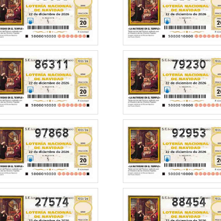
86311
79230
97868
92953
27574
88454