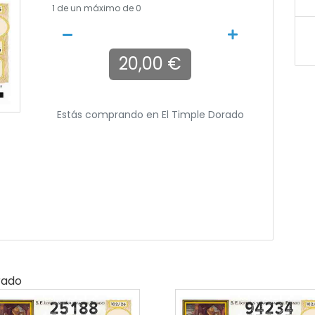
1
de un máximo de 0
20,00 €
Estás comprando en
El Timple Dorado
rado
25188
94234