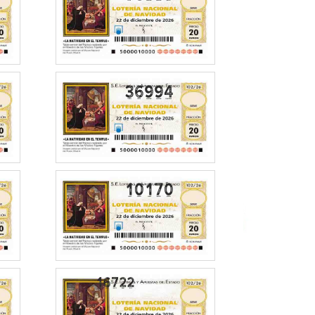
36994
10170