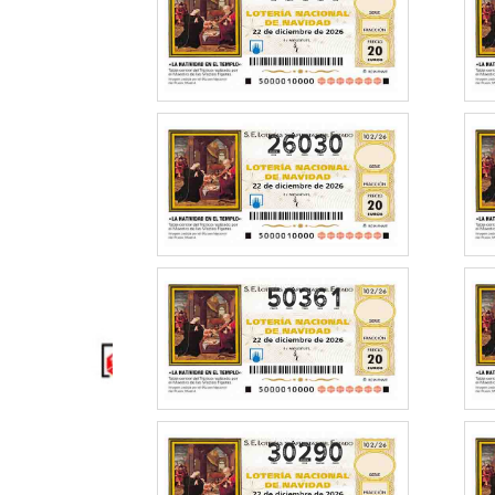
26030
50361
30290