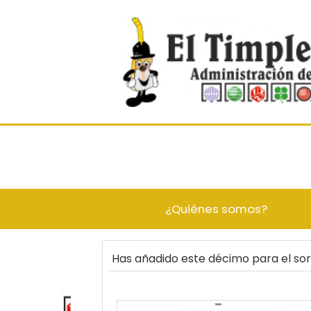
¿Quiénes somos?
Has añadido este décimo para el so
18689