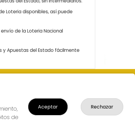
estas del Estado, sin intermediarios.
e Loteria disponibles, así puede
envío de la Loteria Nacional
as y Apuestas del Estado fácilmente
LEGAL
 Nº1-
Aviso Legal
al
Política de Privacidad
Aceptar
Rechazar
Política de Cookies
miento,
Condiciones de Compra
bitos de
Tienda de Lotería Nacional
lmas
Pago aceptado con tarjeta