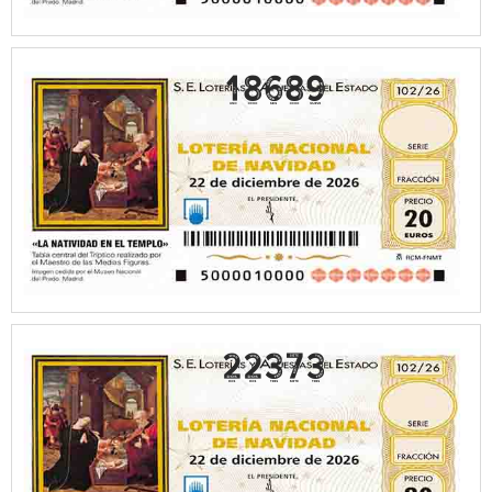
18689
22373