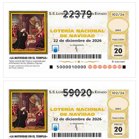
22379
59020