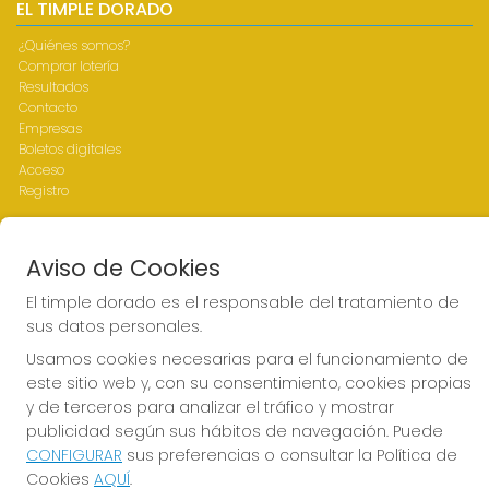
EL TIMPLE DORADO
¿Quiénes somos?
Comprar lotería
Resultados
Contacto
Empresas
Boletos digitales
Acceso
Registro
REDES SOCIALES
Aviso de Cookies
El timple dorado es el responsable del tratamiento de
sus datos personales.
CONTACTO
Usamos cookies necesarias para el funcionamiento de
ADMINISTRACION DE LOTERIAS Nº1-LAS PALMAS - Receptor
este sitio web y, con su consentimiento, cookies propias
Oficial 43700
y de terceros para analizar el tráfico y mostrar
928317168
publicidad según sus hábitos de navegación. Puede
web@eltimpledorado.com
CONFIGURAR
sus preferencias o consultar la Política de
Calle Mendizábal 1 - Local 11, Las Palmas de Gran Canaria
Cookies
AQUÍ
.
Las palmas de Gran Canaria, 35001