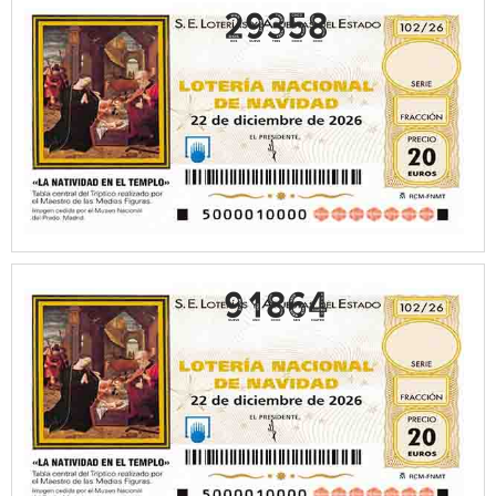
29358
91864