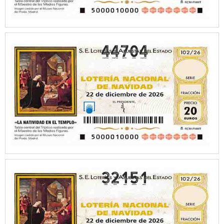
44704
32151