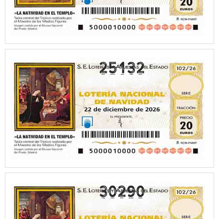
25132
30290