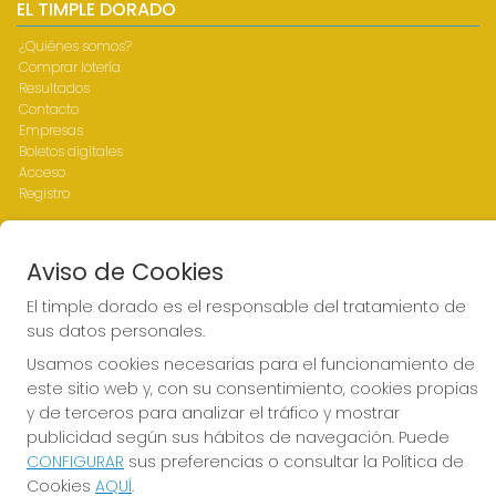
EL TIMPLE DORADO
¿Quiénes somos?
Comprar lotería
Resultados
Contacto
Empresas
Boletos digitales
Acceso
Registro
REDES SOCIALES
Aviso de Cookies
El timple dorado es el responsable del tratamiento de
sus datos personales.
CONTACTO
Usamos cookies necesarias para el funcionamiento de
ADMINISTRACION DE LOTERIAS Nº1-LAS PALMAS - Receptor
este sitio web y, con su consentimiento, cookies propias
Oficial 43700
y de terceros para analizar el tráfico y mostrar
928317168
publicidad según sus hábitos de navegación. Puede
web@eltimpledorado.com
CONFIGURAR
sus preferencias o consultar la Política de
Calle Mendizábal 1 - Local 11, Las Palmas de Gran Canaria
Cookies
AQUÍ
.
Las palmas de Gran Canaria, 35001