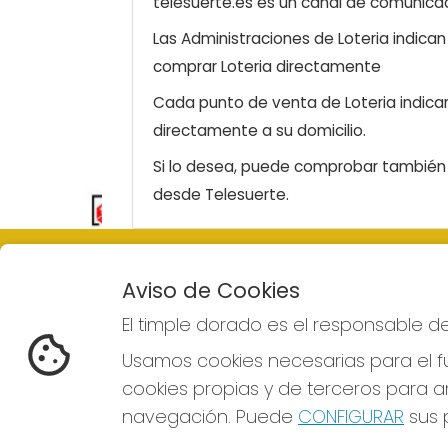
telesuerte.es es un canal de comunicaci
Las Administraciones de Loteria indica
comprar Loteria directamente
Cada punto de venta de Loteria indicar
directamente a su domicilio.
Si lo desea, puede comprobar también l
desde Telesuerte.
EL TIMPLE DORADO
REDE
Aviso de Cookies
¿Quiénes somos?
El timple dorado es el responsable d
Comprar lotería
Resultados
Usamos cookies necesarias para el fu
Contacto
cookies propias y de terceros para an
Empresas
Boletos digitales
navegación. Puede
CONFIGURAR
sus p
Acceso