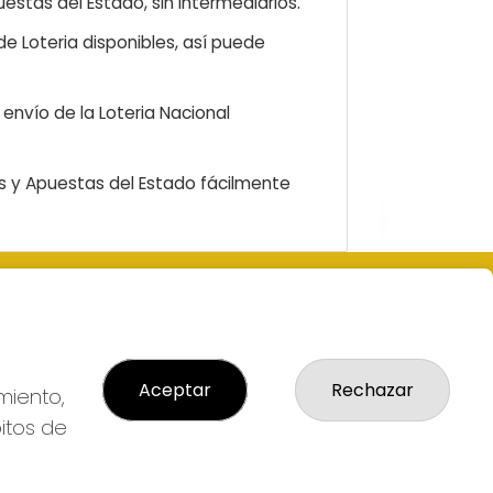
estas del Estado, sin intermediarios.
e Loteria disponibles, así puede
envío de la Loteria Nacional
as y Apuestas del Estado fácilmente
LEGAL
 Nº1-
Aviso Legal
al
Política de Privacidad
Aceptar
Rechazar
Política de Cookies
miento,
Condiciones de Compra
bitos de
Tienda de Lotería Nacional
lmas
Pago aceptado con tarjeta