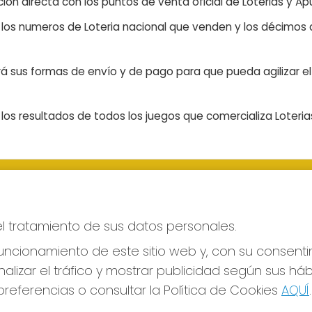
ón directa con los puntos de venta oficial de Loterias y Apu
n los numeros de Loteria nacional que venden y los décimos d
á sus formas de envío y de pago para que pueda agilizar el 
os resultados de todos los juegos que comercializa Loteri
S SOCIALES
CONTACTO
ADMINISTRACION DE LOTERIAS
el tratamiento de sus datos personales.
LAS PALMAS - Receptor Ofici
43700
ncionamiento de este sitio web y, con su consenti
928317168
alizar el tráfico y mostrar publicidad según sus há
web@eltimpledorado.com
referencias o consultar la Política de Cookies
AQUÍ
.
Calle Mendizábal 1 - Local 11, Las Pa
de Gran Canaria