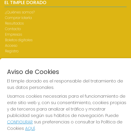
EL TIMPLE DORADO
¿Quiénes somos?
Comprar lotería
Resultados
Contacto
Empresas
Boletos digitales
Acceso
Registro
REDES SOCIALES
Aviso de Cookies
El timple dorado es el responsable del tratamiento de
sus datos personales.
CONTACTO
Usamos cookies necesarias para el funcionamiento de
ADMINISTRACION DE LOTERIAS Nº1-LAS PALMAS - Receptor
este sitio web y, con su consentimiento, cookies propias
Oficial 43700
y de terceros para analizar el tráfico y mostrar
928317168
publicidad según sus hábitos de navegación. Puede
web@eltimpledorado.com
CONFIGURAR
sus preferencias o consultar la Política de
Calle Mendizábal 1 - Local 11, Las Palmas de Gran Canaria
Cookies
AQUÍ
.
Las palmas de Gran Canaria, 35001