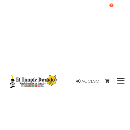
0
ACCESO