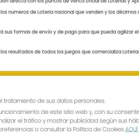
ón directa con los puntos de venta oficial de Loterias y Apu
n los numeros de Loteria nacional que venden y los décimos d
á sus formas de envío y de pago para que pueda agilizar el 
os resultados de todos los juegos que comercializa Loteri
S SOCIALES
CONTACTO
ADMINISTRACION DE LOTERIAS
el tratamiento de sus datos personales.
LAS PALMAS - Receptor Ofici
43700
ncionamiento de este sitio web y, con su consenti
928317168
alizar el tráfico y mostrar publicidad según sus há
web@eltimpledorado.com
referencias o consultar la Política de Cookies
AQUÍ
.
Calle Mendizábal 1 - Local 11, Las Pa
de Gran Canaria