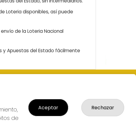
estas del Estado, sin intermediarios.
e Loteria disponibles, así puede
envío de la Loteria Nacional
as y Apuestas del Estado fácilmente
LEGAL
 Nº1-
Aviso Legal
al
Política de Privacidad
Aceptar
Rechazar
Política de Cookies
miento,
Condiciones de Compra
bitos de
Tienda de Lotería Nacional
lmas
Pago aceptado con tarjeta