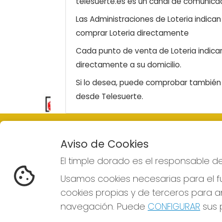
telesuerte.es es un canal de comunicaci
Las Administraciones de Loteria indica
comprar Loteria directamente
Cada punto de venta de Loteria indicar
directamente a su domicilio.
Si lo desea, puede comprobar también l
desde Telesuerte.
EL TIMPLE DORADO
REDE
Aviso de Cookies
¿Quiénes somos?
El timple dorado es el responsable d
Comprar lotería
Resultados
Usamos cookies necesarias para el fu
Contacto
cookies propias y de terceros para an
Empresas
Boletos digitales
navegación. Puede
CONFIGURAR
sus p
Acceso