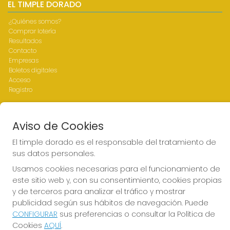
EL TIMPLE DORADO
¿Quiénes somos?
Comprar lotería
Resultados
Contacto
Empresas
Boletos digitales
Acceso
Registro
REDES SOCIALES
Aviso de Cookies
El timple dorado es el responsable del tratamiento de
sus datos personales.
CONTACTO
Usamos cookies necesarias para el funcionamiento de
ADMINISTRACION DE LOTERIAS Nº1-LAS PALMAS - Receptor
este sitio web y, con su consentimiento, cookies propias
Oficial 43700
y de terceros para analizar el tráfico y mostrar
928317168
publicidad según sus hábitos de navegación. Puede
web@eltimpledorado.com
CONFIGURAR
sus preferencias o consultar la Política de
Calle Mendizábal 1 - Local 11, Las Palmas de Gran Canaria
Cookies
AQUÍ
.
Las palmas de Gran Canaria, 35001