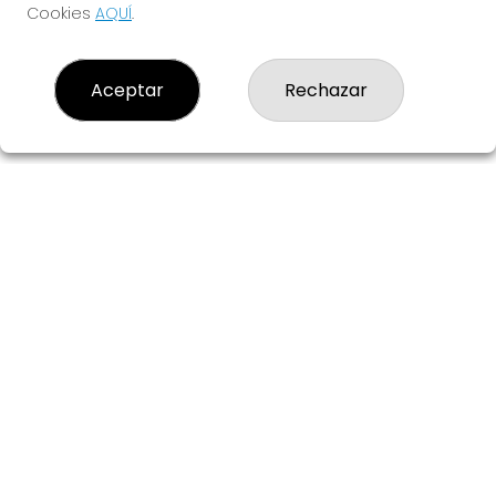
Cookies
AQUÍ
.
Aceptar
Rechazar
El Timple Dorado
EL TIMPLE DORADO
¿Quiénes somos?
Comprar lotería
Resultados
Contacto
Empresas
Boletos digitales