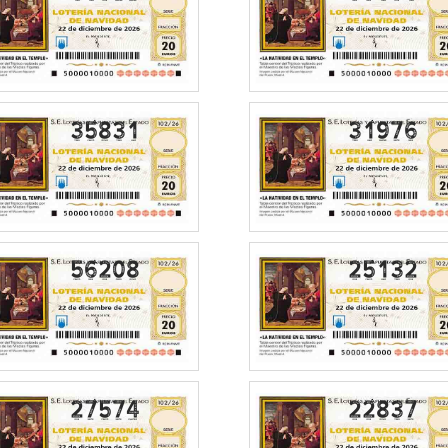
35831
31976
56208
25132
27574
22837