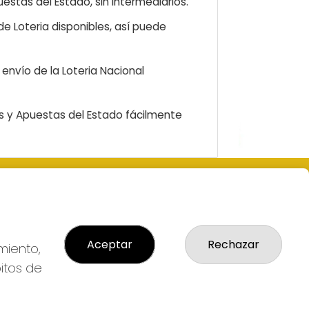
estas del Estado, sin intermediarios.
e Loteria disponibles, así puede
envío de la Loteria Nacional
as y Apuestas del Estado fácilmente
LEGAL
 Nº1-
Aviso Legal
al
Política de Privacidad
Aceptar
Rechazar
Política de Cookies
miento,
Condiciones de Compra
bitos de
Tienda de Lotería Nacional
lmas
Pago aceptado con tarjeta