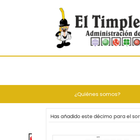
¿Quiénes somos?
Has añadido este décimo para el so
22375