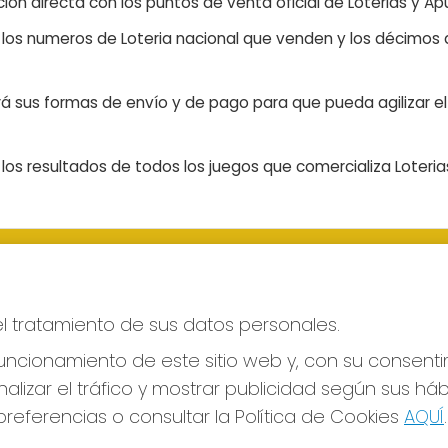
ón directa con los puntos de venta oficial de Loterias y Apu
n los numeros de Loteria nacional que venden y los décimos d
á sus formas de envío y de pago para que pueda agilizar el 
os resultados de todos los juegos que comercializa Loteri
S SOCIALES
CONTACTO
ADMINISTRACION DE LOTERIAS
el tratamiento de sus datos personales.
LAS PALMAS - Receptor Ofici
43700
ncionamiento de este sitio web y, con su consenti
928317168
alizar el tráfico y mostrar publicidad según sus há
web@eltimpledorado.com
referencias o consultar la Política de Cookies
AQUÍ
.
Calle Mendizábal 1 - Local 11, Las Pa
de Gran Canaria