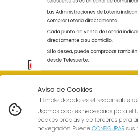
telesuerte.es es un canal de comunicaci
Las Administraciones de Loteria indica
comprar Loteria directamente
Cada punto de venta de Loteria indicar
directamente a su domicilio.
Si lo desea, puede comprobar también l
desde Telesuerte.
EL TIMPLE DORADO
REDE
Aviso de Cookies
¿Quiénes somos?
El timple dorado es el responsable d
Comprar lotería
Resultados
Usamos cookies necesarias para el fu
Contacto
cookies propias y de terceros para an
Empresas
Boletos digitales
navegación. Puede
CONFIGURAR
sus p
Acceso