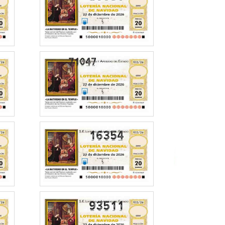
16354
93511