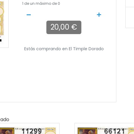
1
de un máximo de 0
20,00 €
Estás comprando en
El Timple Dorado
rado
11299
66121