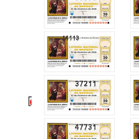
37211
47731