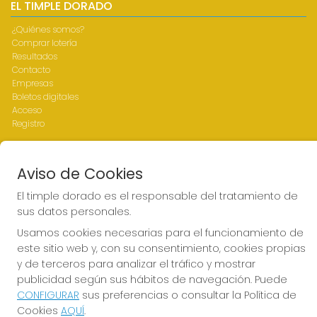
EL TIMPLE DORADO
¿Quiénes somos?
Comprar lotería
Resultados
Contacto
Empresas
Boletos digitales
Acceso
Registro
REDES SOCIALES
Aviso de Cookies
El timple dorado es el responsable del tratamiento de
sus datos personales.
CONTACTO
Usamos cookies necesarias para el funcionamiento de
ADMINISTRACION DE LOTERIAS Nº1-LAS PALMAS - Receptor
este sitio web y, con su consentimiento, cookies propias
Oficial 43700
y de terceros para analizar el tráfico y mostrar
928317168
publicidad según sus hábitos de navegación. Puede
web@eltimpledorado.com
CONFIGURAR
sus preferencias o consultar la Política de
Calle Mendizábal 1 - Local 11, Las Palmas de Gran Canaria
Cookies
AQUÍ
.
Las palmas de Gran Canaria, 35001