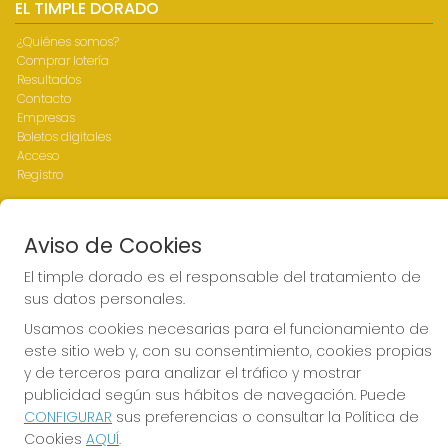
EL TIMPLE DORADO
¿Quiénes somos?
Comprar lotería
Resultados
Contacto
Empresas
Boletos digitales
Acceso
Registro
REDES SOCIALES
Aviso de Cookies
El timple dorado es el responsable del tratamiento de
sus datos personales.
CONTACTO
Usamos cookies necesarias para el funcionamiento de
ADMINISTRACION DE LOTERIAS Nº1-LAS PALMAS - Receptor
este sitio web y, con su consentimiento, cookies propias
Oficial 43700
y de terceros para analizar el tráfico y mostrar
928317168
publicidad según sus hábitos de navegación. Puede
web@eltimpledorado.com
CONFIGURAR
sus preferencias o consultar la Política de
Calle Mendizábal 1 - Local 11, Las Palmas de Gran Canaria
Cookies
AQUÍ
.
Las palmas de Gran Canaria, 35001