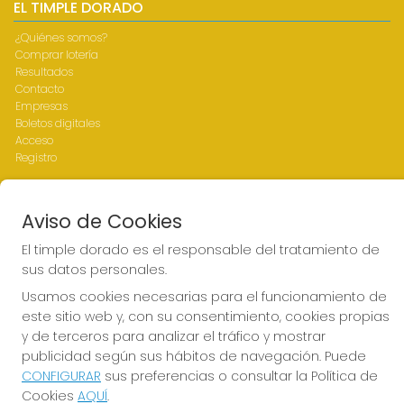
EL TIMPLE DORADO
¿Quiénes somos?
Comprar lotería
Resultados
Contacto
Empresas
Boletos digitales
Acceso
Registro
REDES SOCIALES
Aviso de Cookies
El timple dorado es el responsable del tratamiento de
sus datos personales.
CONTACTO
Usamos cookies necesarias para el funcionamiento de
ADMINISTRACION DE LOTERIAS Nº1-LAS PALMAS - Receptor
este sitio web y, con su consentimiento, cookies propias
Oficial 43700
y de terceros para analizar el tráfico y mostrar
928317168
publicidad según sus hábitos de navegación. Puede
web@eltimpledorado.com
CONFIGURAR
sus preferencias o consultar la Política de
Calle Mendizábal 1 - Local 11, Las Palmas de Gran Canaria
Cookies
AQUÍ
.
Las palmas de Gran Canaria, 35001