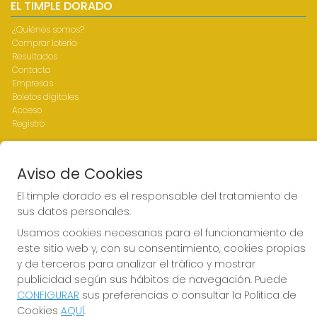
EL TIMPLE DORADO
¿Quiénes somos?
Comprar lotería
Resultados
Contacto
Empresas
Boletos digitales
Acceso
Registro
REDES SOCIALES
Aviso de Cookies
El timple dorado es el responsable del tratamiento de
sus datos personales.
CONTACTO
Usamos cookies necesarias para el funcionamiento de
ADMINISTRACION DE LOTERIAS Nº1-LAS PALMAS - Receptor
este sitio web y, con su consentimiento, cookies propias
Oficial 43700
y de terceros para analizar el tráfico y mostrar
928317168
publicidad según sus hábitos de navegación. Puede
web@eltimpledorado.com
CONFIGURAR
sus preferencias o consultar la Política de
Calle Mendizábal 1 - Local 11, Las Palmas de Gran Canaria
Cookies
AQUÍ
.
Las palmas de Gran Canaria, 35001