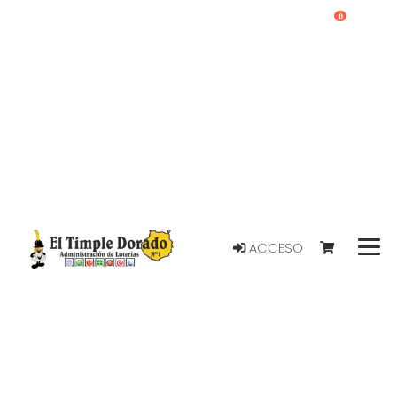
0
ACCESO