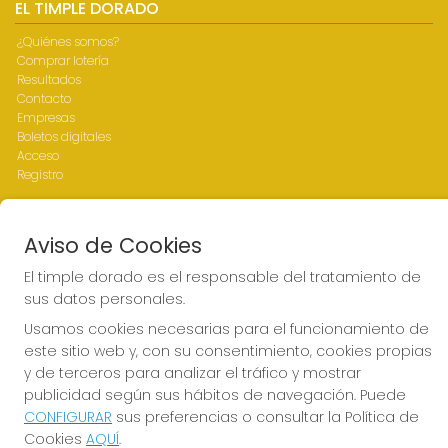
EL TIMPLE DORADO
¿Quiénes somos?
Comprar lotería
Resultados
Contacto
Empresas
Boletos digitales
Acceso
Registro
REDES SOCIALES
Aviso de Cookies
El timple dorado es el responsable del tratamiento de
sus datos personales.
CONTACTO
Usamos cookies necesarias para el funcionamiento de
ADMINISTRACION DE LOTERIAS Nº1-LAS PALMAS - Receptor
este sitio web y, con su consentimiento, cookies propias
Oficial 43700
y de terceros para analizar el tráfico y mostrar
928317168
publicidad según sus hábitos de navegación. Puede
web@eltimpledorado.com
CONFIGURAR
sus preferencias o consultar la Política de
Calle Mendizábal 1 - Local 11, Las Palmas de Gran Canaria
Cookies
AQUÍ
.
Las palmas de Gran Canaria, 35001