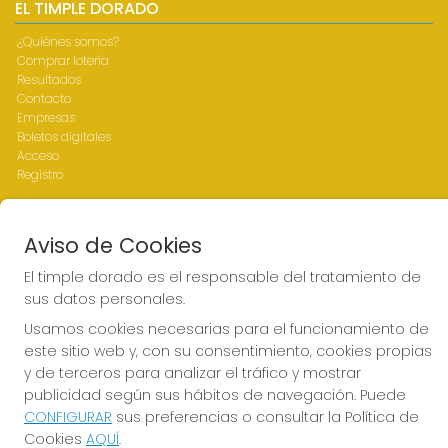
EL TIMPLE DORADO
¿Quiénes somos?
Comprar lotería
Resultados
Contacto
Empresas
Boletos digitales
Acceso
Registro
REDES SOCIALES
Aviso de Cookies
El timple dorado es el responsable del tratamiento de
sus datos personales.
CONTACTO
Usamos cookies necesarias para el funcionamiento de
ADMINISTRACION DE LOTERIAS Nº1-LAS PALMAS - Receptor
este sitio web y, con su consentimiento, cookies propias
Oficial 43700
y de terceros para analizar el tráfico y mostrar
928317168
publicidad según sus hábitos de navegación. Puede
web@eltimpledorado.com
CONFIGURAR
sus preferencias o consultar la Política de
Calle Mendizábal 1 - Local 11, Las Palmas de Gran Canaria
Cookies
AQUÍ
.
Las palmas de Gran Canaria, 35001