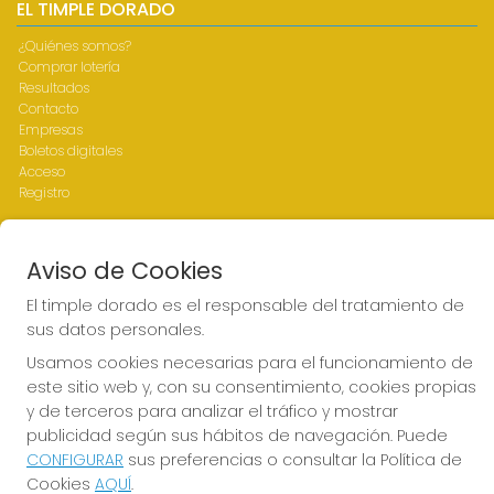
EL TIMPLE DORADO
¿Quiénes somos?
Comprar lotería
Resultados
Contacto
Empresas
Boletos digitales
Acceso
Registro
REDES SOCIALES
Aviso de Cookies
El timple dorado es el responsable del tratamiento de
sus datos personales.
CONTACTO
Usamos cookies necesarias para el funcionamiento de
ADMINISTRACION DE LOTERIAS Nº1-LAS PALMAS - Receptor
este sitio web y, con su consentimiento, cookies propias
Oficial 43700
y de terceros para analizar el tráfico y mostrar
928317168
publicidad según sus hábitos de navegación. Puede
web@eltimpledorado.com
CONFIGURAR
sus preferencias o consultar la Política de
Calle Mendizábal 1 - Local 11, Las Palmas de Gran Canaria
Cookies
AQUÍ
.
Las palmas de Gran Canaria, 35001